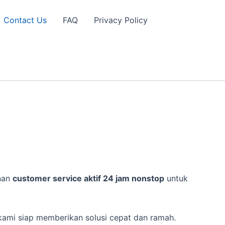
Contact Us
FAQ
Privacy Policy
nan
customer service aktif 24 jam nonstop
untuk
m kami siap memberikan solusi cepat dan ramah.