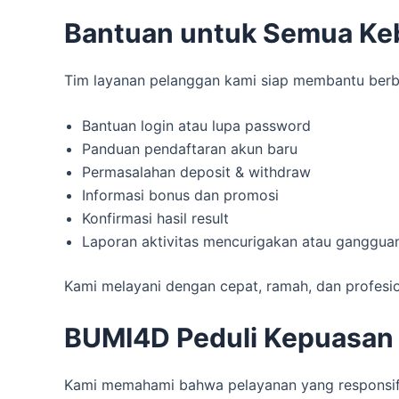
Bantuan untuk Semua Ke
Tim layanan pelanggan kami siap membantu berba
Bantuan login atau lupa password
Panduan pendaftaran akun baru
Permasalahan deposit & withdraw
Informasi bonus dan promosi
Konfirmasi hasil result
Laporan aktivitas mencurigakan atau gangguan
Kami melayani dengan cepat, ramah, dan profesi
BUMI4D Peduli Kepuasa
Kami memahami bahwa pelayanan yang responsif ad