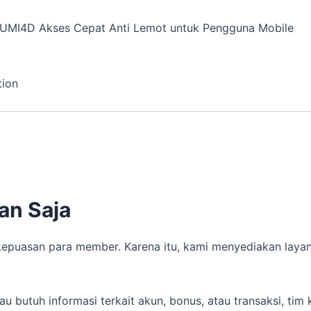
UMI4D Akses Cepat Anti Lemot untuk Pengguna Mobile
tion
an Saja
puasan para member. Karena itu, kami menyediakan laya
au butuh informasi terkait akun, bonus, atau transaksi, ti