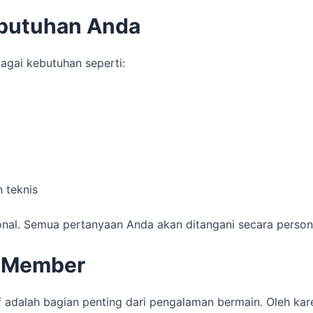
butuhan Anda
gai kebutuhan seperti:
 teknis
onal. Semua pertanyaan Anda akan ditangani secara person
n Member
alah bagian penting dari pengalaman bermain. Oleh karen